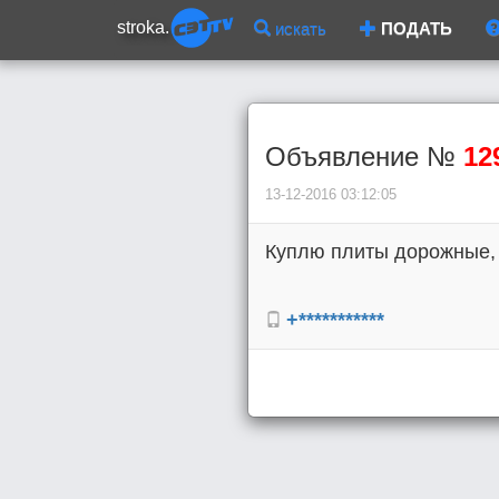
stroka.
искать
ПОДАТЬ
Объявление №
12
13-12-2016 03:12:05
Куплю плиты дорожные, а
+***********