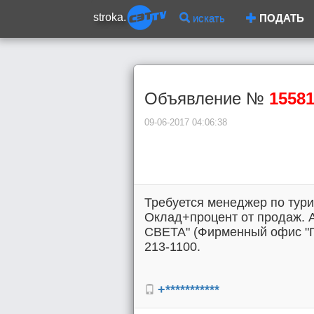
stroka.
искать
ПОДАТЬ
Объявление №
1558
09-06-2017 04:06:38
Требуется менеджер по туриз
Оклад+процент от продаж. 
СВЕТА" (Фирменный офис "Пег
213-1100.
+***********