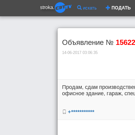
stroka.
искать
ПОДАТЬ
Объявление №
1562
14-06-2017 03:06:35
Продам, сдам производствен
офисное здание, гараж, спец
+***********