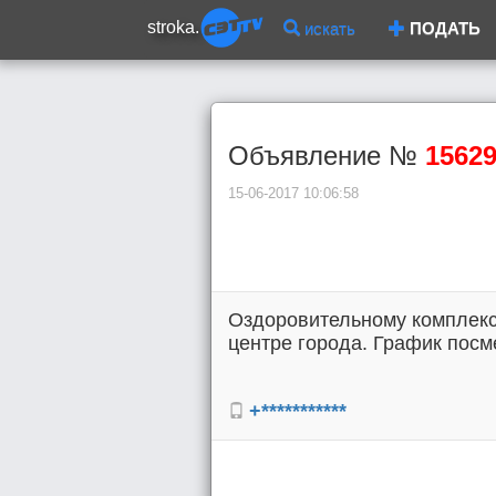
stroka.
искать
ПОДАТЬ
Объявление №
1562
15-06-2017 10:06:58
Оздоровительному комплексу
центре города. График посме
+***********