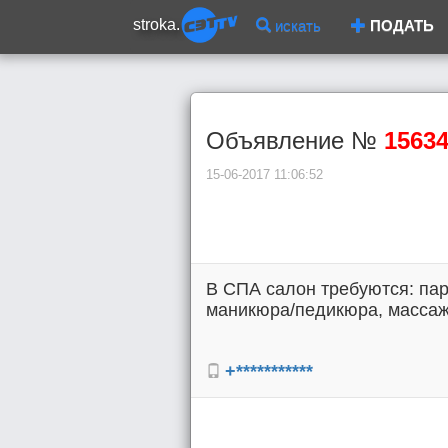
stroka.
искать
ПОДАТЬ
Объявление №
1563
15-06-2017 11:06:52
В СПА салон требуются: пар
маникюра/педикюра, массажи
+***********