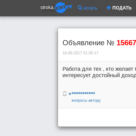
stroka.
искать
ПОДАТЬ
Объявление №
1566
16-06-2017 01:06:17
Работа для тех , кто желае
интересует достойный дохо
+***********
вопросы автору