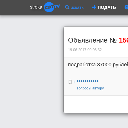
stroka.
искать
ПОДАТЬ
Объявление №
15
19-06-2017 09:06:32
подработка 37000 рубле
+***********
вопросы автору