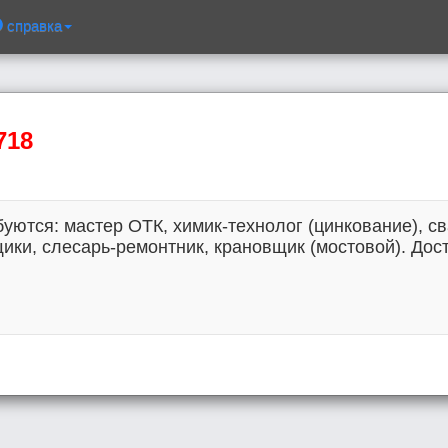
справка
718
буются: мастер ОТК, химик-технолог (цинкование), 
ки, слесарь-ремонтник, крановщик (мостовой). Дост