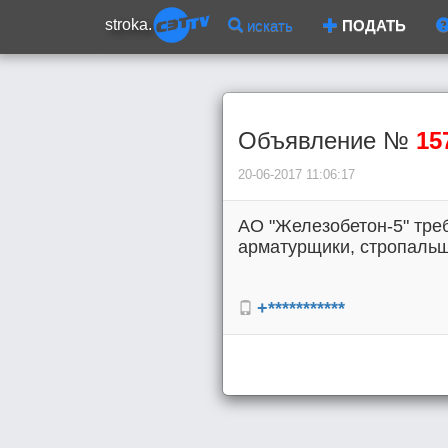
stroka.
искать
ПОДАТЬ
Объявление №
15
20-06-2017 11:06:17
АО "Железобетон-5" тре
арматурщики, стропальщи
+***********