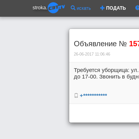
stroka.
искать
ПОДАТЬ
Объявление №
15
26-06-2017 11:06:46
Требуется уборщица: ул.
до 17-00. Звонить в будни
+***********