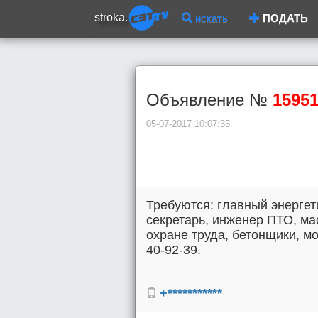
stroka.
искать
ПОДАТЬ
Объявление №
1595
05-07-2017 10:07:35
Требуются: главный энергет
секретарь, инженер ПТО, ма
охране труда, бетонщики, м
40-92-39.
+***********