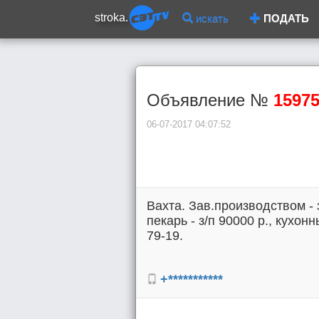
stroka.
искать
ПОДАТЬ
Объявление №
1597
06-07-2017 04:07:52
Вахта. Зав.производством - з
пекарь - з/п 90000 р., кухонн
79-19.
+***********