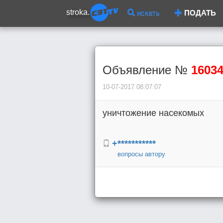
stroka.
искать
ПОДАТЬ
Объявление №
1603
10-07-2017 08:07:07
уничтожение насекомых
+***********
вопросы автору