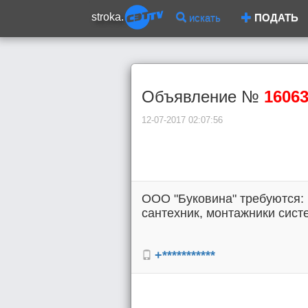
stroka.
искать
ПОДАТЬ
Объявление №
1606
12-07-2017 02:07:56
ООО "Буковина" требуются: 
сантехник, монтажники систе
+***********