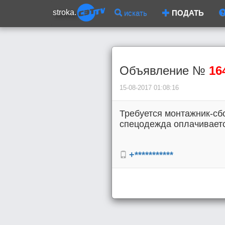
stroka.
искать
ПОДАТЬ
Объявление №
16
15-08-2017 01:08:16
Требуется монтажник-сбо
спецодежда оплачивается
+***********