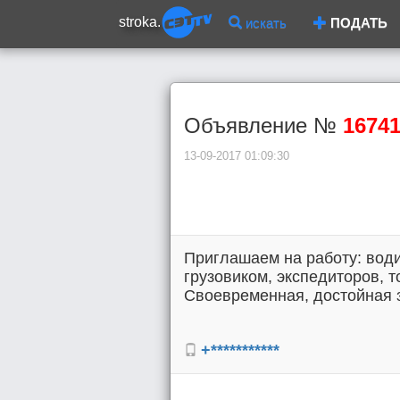
stroka.
искать
ПОДАТЬ
Объявление №
1674
13-09-2017 01:09:30
Приглашаем на работу: вод
грузовиком, экспедиторов, 
Своевременная, достойная з/п
+***********