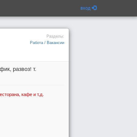
вход
Разделы:
Работа / Вакансии
ик, развоз! т.
торана, кафе и т.д.