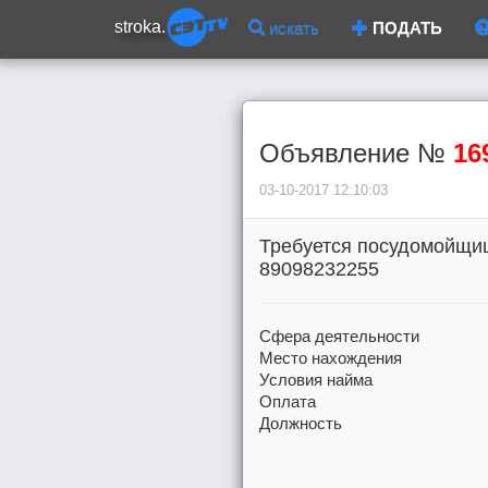
stroka.
искать
ПОДАТЬ
Объявление №
16
03-10-2017 12:10:03
Требуется посудомойщиц
89098232255
Сфера деятельности
Место нахождения
Условия найма
Оплата
Должность