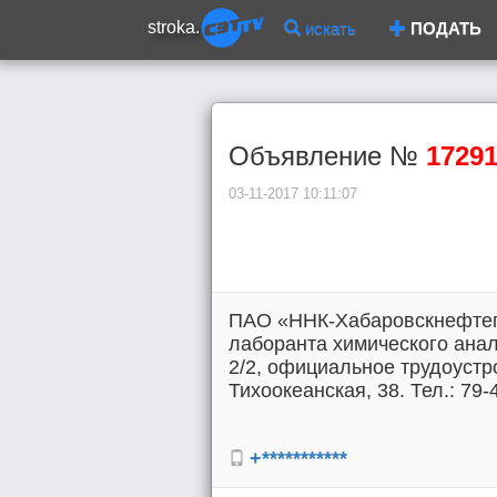
stroka.
искать
ПОДАТЬ
Объявление №
1729
03-11-2017 10:11:07
ПАО «ННК-Хабаровскнефтепр
лаборанта химического анал
2/2, официальное трудоустро
Тихоокеанская, 38. Тел.: 79-
+***********