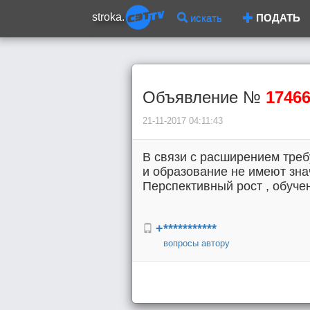
stroka.
искать
ПОДАТЬ
Объявление №
1746
21-11-2017 04:11:43
В связи с расширением тре
и образование не имеют зна
Перспективный рост , обуч
+***********
вопросы автору