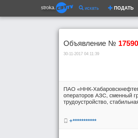
stroka.
искать
ПОДАТЬ
Объявление №
1759
30-11-2017 04:11:39
ПАО «ННК-Хабаровскнефтепр
операторов АЗС, сменный г
трудоустройство, стабильная
+***********