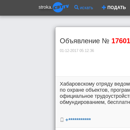
stroka.
искать
ПОДАТЬ
Объявление №
1760
01-12-2017 05:12:36
Хабаровскому отряду ведом
по охране объектов, програ
официальное трудоустройст
обмундированием, бесплатно
+***********