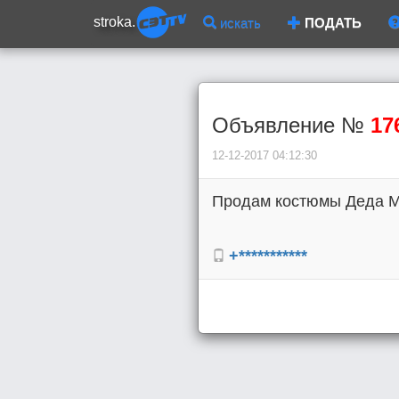
stroka.
искать
ПОДАТЬ
Объявление №
17
12-12-2017 04:12:30
Продам костюмы Деда Мор
+***********