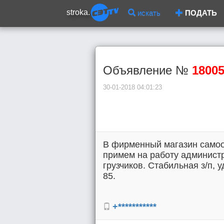
stroka.
искать
ПОДАТЬ
Объявление №
1800
30-01-2018 04:01:23
В фирменный магазин самоо
примем на работу админист
грузчиков. Стабильная з/п, у
85.
+***********