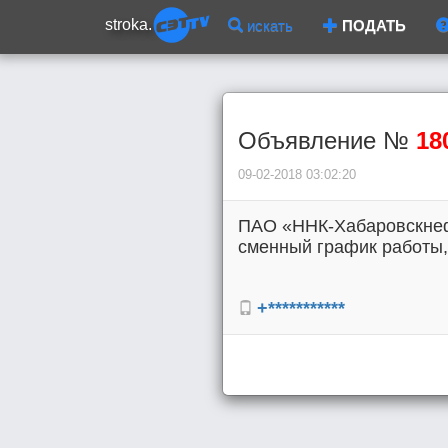
stroka.
искать
ПОДАТЬ
Объявление №
18
09-02-2018 03:02:20
ПАО «ННК-Хабаровскне
сменный график работы, 
+***********