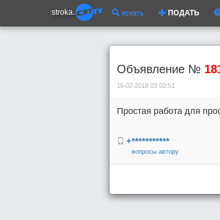
stroka.
искать
ПОДАТЬ
Объявление №
18
16-02-2018 03:02:51
Простая работа для про
+***********
вопросы автору