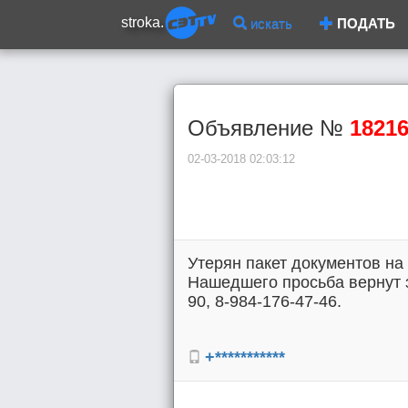
stroka.
искать
ПОДАТЬ
Объявление №
1821
02-03-2018 02:03:12
Утерян пакет документов на
Нашедшего просьба вернут з
90, 8-984-176-47-46.
+***********