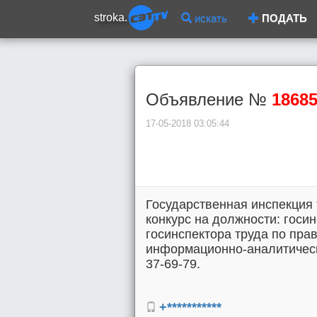
stroka.
искать
ПОДАТЬ
Объявление №
1868
17-05-2018 03:05:44
Государственная инспекция 
конкурс на должности: госин
госинспектора труда по пра
информационно-аналитическо
37-69-79.
+***********