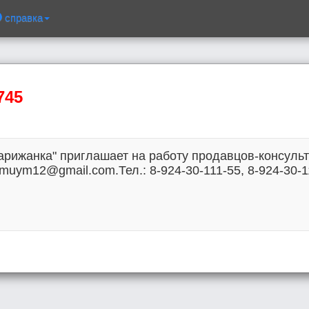
справка
745
арижанка" приглашает на работу продавцов-консуль
emuym12@gmail.com.Тел.: 8-924-30-111-55, 8-924-30-1