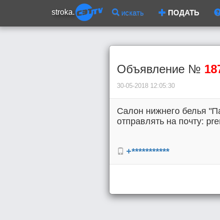
stroka.
искать
ПОДАТЬ
Объявление №
18
30-05-2018 12:05:30
Салон нижнего белья "П
отправлять на почту: pr
+***********