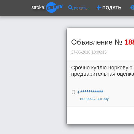
stroka.
искать
ПОДАТЬ
Объявление №
18
27-06-2018 10:06:13
Срочно куплю норковую ш
предварительная оценка 
+***********
вопросы автору