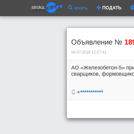
stroka.
искать
ПОДАТЬ
Объявление №
18
04-07-2018 12:07:41
АО «Железобетон-5» при
сварщиков, формовщиков,
+***********