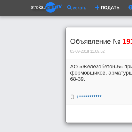
stroka.
искать
ПОДАТЬ
Объявление №
19
03-09-2018 11:09:52
АО «Железобетон-5» при
формовщиков, арматурщик
68-39.
+***********