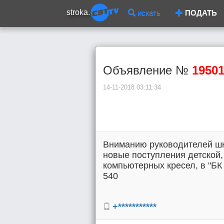
stroka.
искать
ПОДАТЬ
Объявление №
1950
14-11-2018 03:11:34
Вниманию руководителей ш
новые поступления детской,
компьютерных кресел, в "БК 
540
+***********