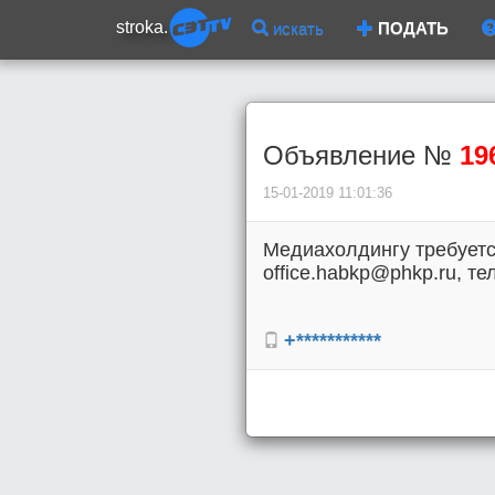
stroka.
искать
ПОДАТЬ
Объявление №
19
15-01-2019 11:01:36
Медиахолдингу требуетс
office.habkp@phkp.ru, тел
+***********