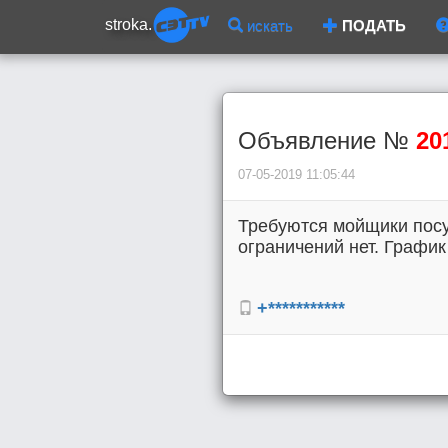
stroka.
искать
ПОДАТЬ
Объявление №
20
07-05-2019 11:05:44
Требуются мойщики посу
ограничений нет. График 
+***********