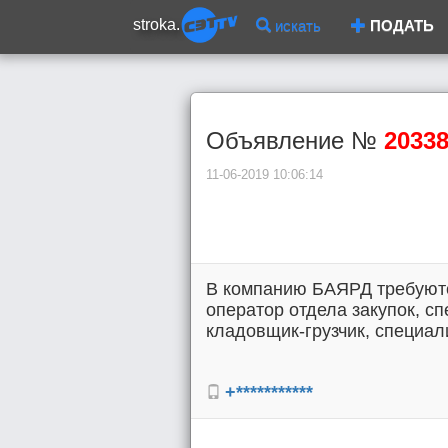
stroka.
искать
ПОДАТЬ
Объявление №
2033
11-06-2019 10:06:14
В компанию БАЯРД требуютс
оператор отдела закупок, с
кладовщик-грузчик, специали
+***********