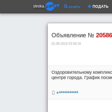
stroka.
искать
ПОДАТЬ
Объявление №
2058
01-08-2019 03:08:34
Оздоровительному комплексу
центре города. График посме
+***********