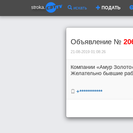
stroka.
искать
ПОДАТЬ
Объявление №
20
21-08-2019 01:08:26
Компании «Амур Золото»
Желательно бывшие работ
+***********