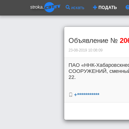
stroka.
искать
ПОДАТЬ
Объявление №
20
23-08-2019 10:08:09
ПАО «ННК-Хабаровскне
СООРУЖЕНИЙ, сменный гр
22.
+***********