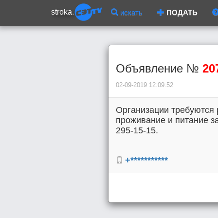
stroka.
искать
ПОДАТЬ
Объявление №
20
02-09-2019 12:09:52
Организации требуются 
проживание и питание за 
295-15-15.
+***********