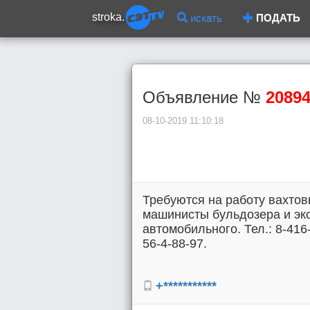
stroka.
искать
ПОДАТЬ
Объявление №
2089
08-10-2019 11:10:18
Требуются на работу вахто
машинисты бульдозера и эк
автомобильного. Тел.: 8-416-
56-4-88-97.
+***********