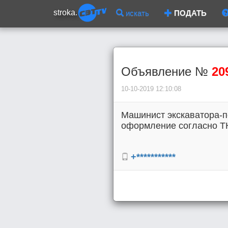
stroka.
искать
ПОДАТЬ
Объявление №
20
10-10-2019 12:10:08
Машинист экскаватора-по
оформление согласно ТК 
+***********