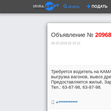
stroka.
искать
ПОДАТЬ
Объявление №
2096
28-10-2019 02:10:22
Требуется водитель на КАМА
выгрузка вагонов, вывоз др
Предоставляется жильё, Зар
Тел.: 63-87-98, 63-87-98.
+***********