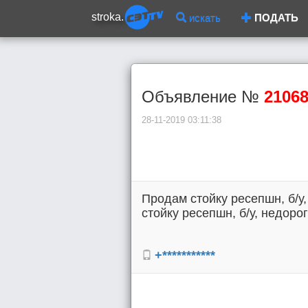
stroka.
искать
ПОДАТЬ
Объявление №
2106
28-11-2019 03:11:38
Продам стойку ресепшн, б/у,
стойку ресепшн, б/у, недорог
+***********