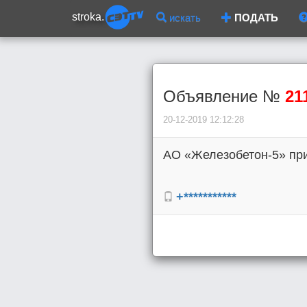
stroka.
искать
ПОДАТЬ
Объявление №
21
20-12-2019 12:12:28
АО «Железобетон-5» прим
+***********