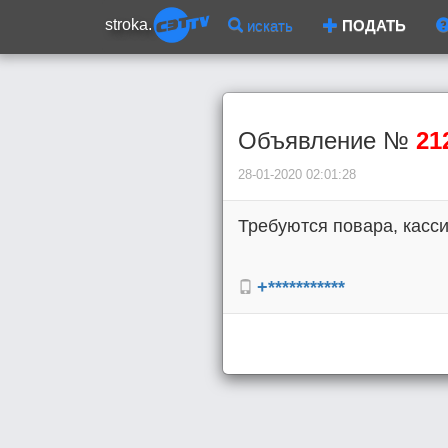
stroka.
искать
ПОДАТЬ
Объявление №
21
28-01-2020 02:01:28
Требуются повара, касси
+***********