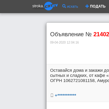
stroka.
искать
ПОДАТЬ
Объявление №
2140
09-04-2020 12:04:16
Оставайся дома и закажи до
сытных и сладких, от кафе 
ОГРН 1062721081158, Амурск
+***********