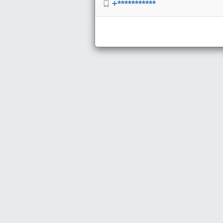
+***********