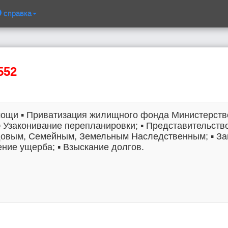
справка
552
ощи ▪︎ Приватизация жилищного фонда Министерств
︎ Узаконивание перепланировки; ▪︎ Представительств
удовым, Семейным, Земельным Наследственным; ▪︎ З
ение ущерба; ▪︎ Взыскание долгов.