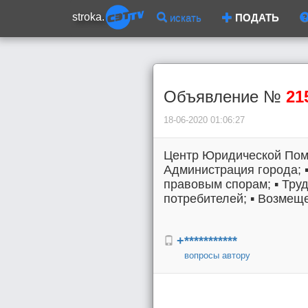
stroka.
искать
ПОДАТЬ
Объявление №
21
18-06-2020 01:06:27
Центр Юридической Пом
Администрация города; ▪
правовым спорам; ▪︎ Тр
потребителей; ▪︎ Возмещ
+***********
вопросы автору