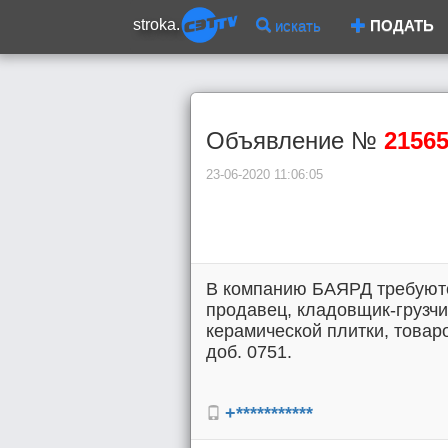
stroka.
искать
ПОДАТЬ
Объявление №
2156
23-06-2020 11:06:05
В компанию БАЯРД требуютс
продавец, кладовщик-грузч
керамической плитки, товаро
доб. 0751.
+***********