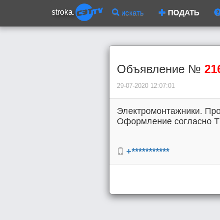
stroka.
искать
ПОДАТЬ
Объявление №
21
29-07-2020 12:07:01
Электромонтажники. Прок
Оформление согласно ТК 
+***********