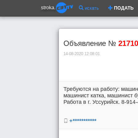
stroka.
искать
ПОДАТЬ
Объявление №
2171
14-08-2020 12:08:01
Требуются на работу: машин
машинист катка, машинист б
Работа в г. Уссурийск. 8-914
+***********